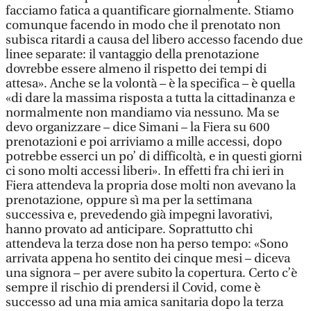
facciamo fatica a quantificare giornalmente. Stiamo
comunque facendo in modo che il prenotato non
subisca ritardi a causa del libero accesso facendo due
linee separate: il vantaggio della prenotazione
dovrebbe essere almeno il rispetto dei tempi di
attesa». Anche se la volontà – è la specifica – è quella
«di dare la massima risposta a tutta la cittadinanza e
normalmente non mandiamo via nessuno. Ma se
devo organizzare – dice Simani – la Fiera su 600
prenotazioni e poi arriviamo a mille accessi, dopo
potrebbe esserci un po’ di difficoltà, e in questi giorni
ci sono molti accessi liberi». In effetti fra chi ieri in
Fiera attendeva la propria dose molti non avevano la
prenotazione, oppure sì ma per la settimana
successiva e, prevedendo già impegni lavorativi,
hanno provato ad anticipare. Soprattutto chi
attendeva la terza dose non ha perso tempo: «Sono
arrivata appena ho sentito dei cinque mesi – diceva
una signora – per avere subito la copertura. Certo c’è
sempre il rischio di prendersi il Covid, come è
successo ad una mia amica sanitaria dopo la terza