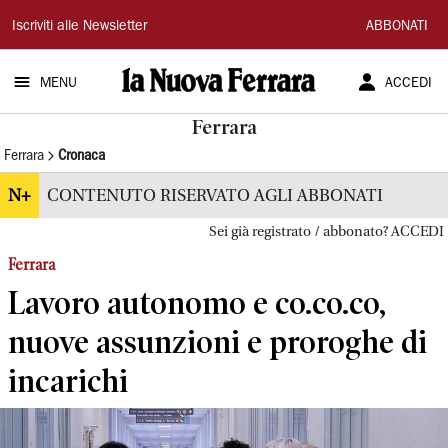
La
Iscriviti alle Newsletter
ABBONATI
Nuova
MENU
ACCEDI
Ferrara
Ferrara
Ferrara
Cronaca
N+
CONTENUTO RISERVATO AGLI ABBONATI
Sei già registrato / abbonato? ACCEDI
Ferrara
Lavoro autonomo e co.co.co,
nuove assunzioni e proroghe di
incarichi