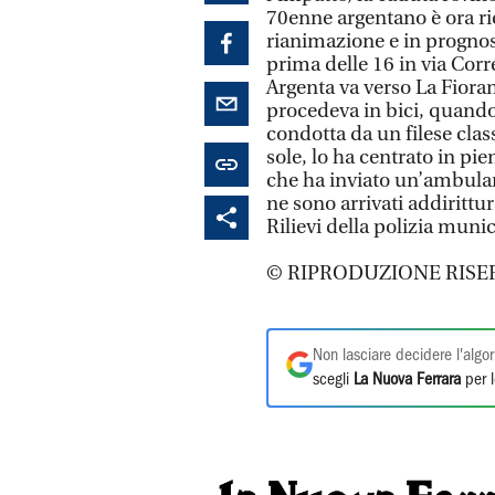
70enne argentano è ora ri
rianimazione e in prognosi
prima delle 16 in via Corr
Argenta va verso La Fioran
procedeva in bici, quando
condotta da un filese clas
sole, lo ha centrato in pie
che ha inviato un’ambulanz
ne sono arrivati addiritt
Rilievi della polizia munic
© RIPRODUZIONE RISE
Non lasciare decidere l'algor
scegli
La Nuova Ferrara
per l