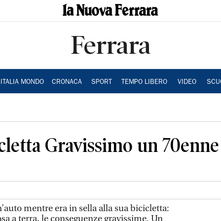
Ferrara
ITALIA MONDO
CRONACA
SPORT
TEMPO LIBERO
VIDEO
SCU
icletta Gravissimo un 70enne
’auto mentre era in sella alla sua bicicletta:
osa a terra, le conseguenze gravissime. Un