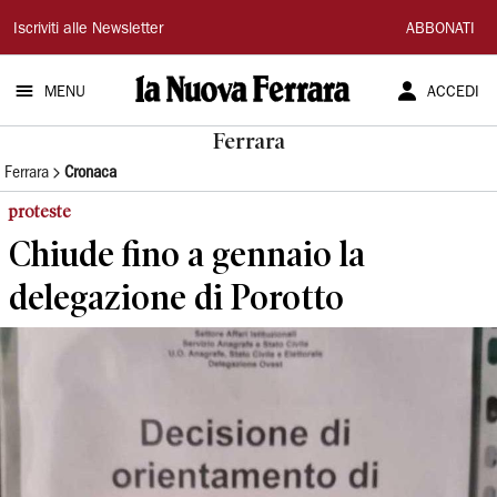
La
Iscriviti alle Newsletter
ABBONATI
Nuova
MENU
ACCEDI
Ferrara
Ferrara
Ferrara
Cronaca
proteste
Chiude fino a gennaio la
delegazione di Porotto