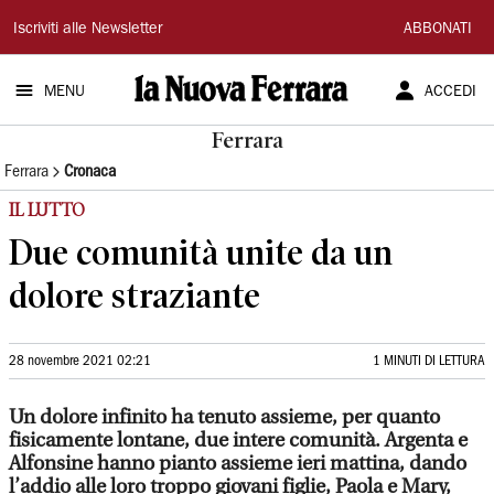
La
Iscriviti alle Newsletter
ABBONATI
Nuova
MENU
ACCEDI
Ferrara
Ferrara
Ferrara
Cronaca
IL LUTTO
Due comunità unite da un
dolore straziante
28 novembre 2021 02:21
1 MINUTI DI LETTURA
Un dolore infinito ha tenuto assieme, per quanto
fisicamente lontane, due intere comunità. Argenta e
Alfonsine hanno pianto assieme ieri mattina, dando
l’addio alle loro troppo giovani figlie, Paola e Mary,