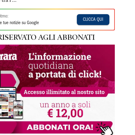
ra i ...
itmo:
CLICCA QUI
e tue notizie su Google
RISERVATO AGLI ABBONATI