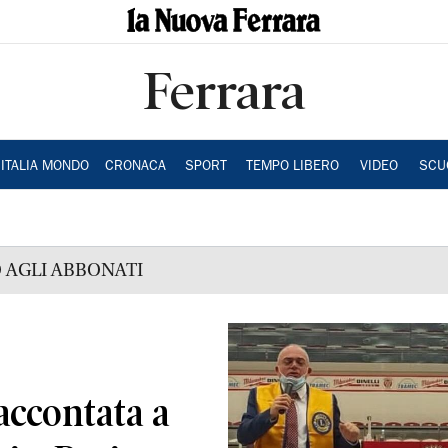
Ferrara
ITALIA MONDO
CRONACA
SPORT
TEMPO LIBERO
VIDEO
SCU
 AGLI ABBONATI
accontata a