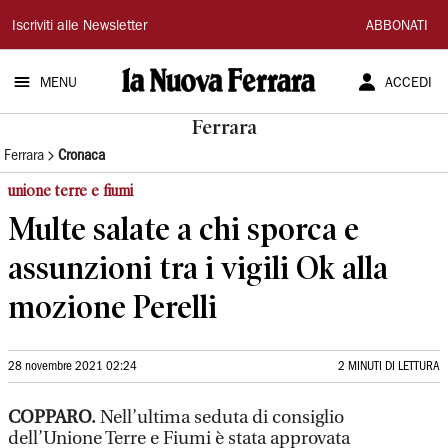
La
Iscriviti alle Newsletter
ABBONATI
Nuova
MENU
ACCEDI
Ferrara
Ferrara
Ferrara
Cronaca
unione terre e fiumi
Multe salate a chi sporca e
assunzioni tra i vigili Ok alla
mozione Perelli
28 novembre 2021 02:24
2 MINUTI DI LETTURA
COPPARO.
Nell’ultima seduta di consiglio
dell’Unione Terre e Fiumi è stata approvata