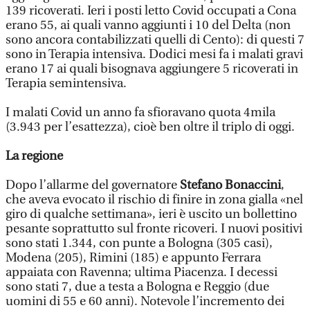
139 ricoverati. Ieri i posti letto Covid occupati a Cona
erano 55, ai quali vanno aggiunti i 10 del Delta (non
sono ancora contabilizzati quelli di Cento): di questi 7
sono in Terapia intensiva. Dodici mesi fa i malati gravi
erano 17 ai quali bisognava aggiungere 5 ricoverati in
Terapia semintensiva.
I malati Covid un anno fa sfioravano quota 4mila
(3.943 per l’esattezza), cioè ben oltre il triplo di oggi.
La regione
Dopo l’allarme del governatore
Stefano Bonaccini
,
che aveva evocato il rischio di finire in zona gialla «nel
giro di qualche settimana», ieri è uscito un bollettino
pesante soprattutto sul fronte ricoveri. I nuovi positivi
sono stati 1.344, con punte a Bologna (305 casi),
Modena (205), Rimini (185) e appunto Ferrara
appaiata con Ravenna; ultima Piacenza. I decessi
sono stati 7, due a testa a Bologna e Reggio (due
uomini di 55 e 60 anni). Notevole l’incremento dei