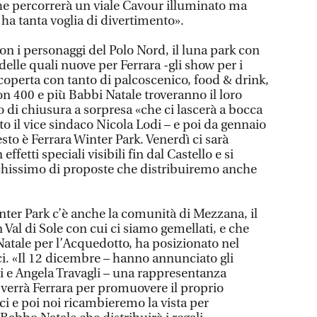
che percorrerà un viale Cavour illuminato ma
ha tanta voglia di divertimento».
on i personaggi del Polo Nord, il luna park con
elle quali nuove per Ferrara -gli show per i
coperta con tanto di palcoscenico, food & drink,
n 400 e più Babbi Natale troveranno il loro
di chiusura a sorpresa «che ci lascerà a bocca
o il vice sindaco Nicola Lodi – e poi da gennaio
sto è Ferrara Winter Park. Venerdì ci sarà
effetti speciali visibili fin dal Castello e si
hissimo di proposte che distribuiremo anche
inter Park c’è anche la comunità di Mezzana, il
in Val di Sole con cui ci siamo gemellati, e che
 Natale per l’Acquedotto, ha posizionato nel
ci. «Il 12 dicembre – hanno annunciato gli
i e Angela Travagli – una rappresentanza
le verrà Ferrara per promuovere il proprio
 sci e poi noi ricambieremo la vista per