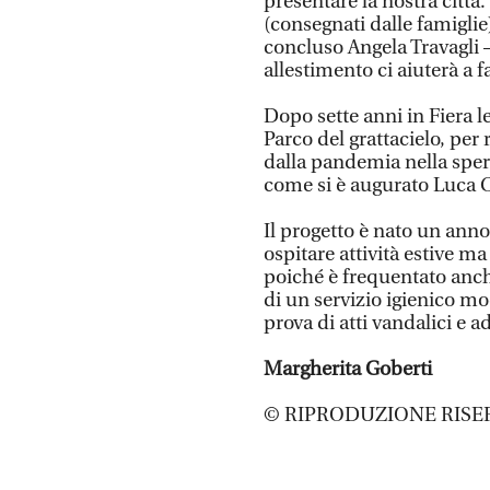
presentare la nostra città.
(consegnati dalle famigli
concluso Angela Travagli 
allestimento ci aiuterà a f
Dopo sette anni in Fiera 
Parco del grattacielo, per
dalla pandemia nella sper
come si è augurato Luca C
Il progetto è nato un ann
ospitare attività estive m
poiché è frequentato anch
di un servizio igienico mo
prova di atti vandalici e a
Margherita Goberti
© RIPRODUZIONE RISE