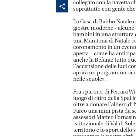
collegato con la navetta 
soprattutto con gente che 
La Casa di Babbo Natale c
giostre moderne - alcune d
bambini in una struttura 
una Maratona di Natale co
coronamento in un evento 
aperta – come ha anticipat
anche la Befana: tutto que
l’accensione delle luci con 
aprirà un programma ricc
nelle scuole».
Fra i partner di Ferrara W
luogo di ritiro della Spal 
oltre a donare l’albero di
Parco una mini pista da s
assessori Matteo Fornasin
istituzionale di Val di So
territorio e lo sport dello