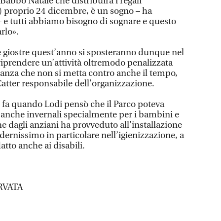
 Babbo Natale che distribuirà i regali
e) proprio 24 dicembre, è un sogno – ha
– e tutti abbiamo bisogno di sognare e questo
arlo».
le giostre quest’anno si sposteranno dunque nel
 riprendere un’attività oltremodo penalizzata
anza che non si metta contro anche il tempo,
atter responsabile dell’organizzazione.
o fa quando Lodi pensò che il Parco poteva
a anche invernali specialmente per i bambini e
e dagli anziani ha provveduto all’installazione
dernissimo in particolare nell’igienizzazione, a
datto anche ai disabili.
RVATA