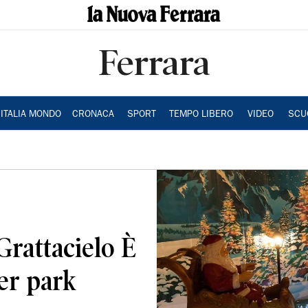
Ferrara
ITALIA MONDO
CRONACA
SPORT
TEMPO LIBERO
VIDEO
SCU
Grattacielo È
ter park