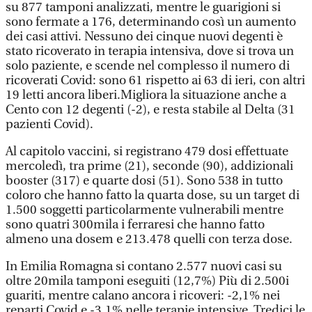
su 877 tamponi analizzati, mentre le guarigioni si
sono fermate a 176, determinando così un aumento
dei casi attivi. Nessuno dei cinque nuovi degenti è
stato ricoverato in terapia intensiva, dove si trova un
solo paziente, e scende nel complesso il numero di
ricoverati Covid: sono 61 rispetto ai 63 di ieri, con altri
19 letti ancora liberi.Migliora la situazione anche a
Cento con 12 degenti (-2), e resta stabile al Delta (31
pazienti Covid).
Al capitolo vaccini, si registrano 479 dosi effettuate
mercoledì, tra prime (21), seconde (90), addizionali
booster (317) e quarte dosi (51). Sono 538 in tutto
coloro che hanno fatto la quarta dose, su un target di
1.500 soggetti particolarmente vulnerabili mentre
sono quatri 300mila i ferraresi che hanno fatto
almeno una dosem e 213.478 quelli con terza dose.
In Emilia Romagna si contano 2.577 nuovi casi su
oltre 20mila tamponi eseguiti (12,7%) Più di 2.500i
guariti, mentre calano ancora i ricoveri: -2,1% nei
reparti Covid e -3,1% nelle terapie intensive. Tredici le