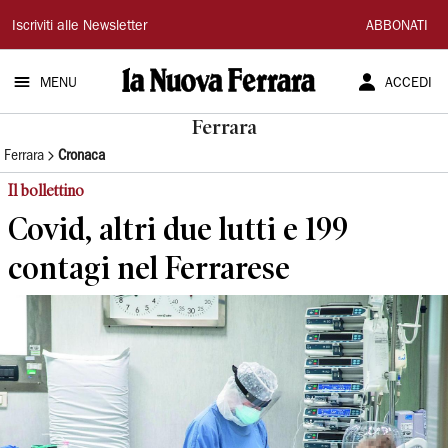
La
Iscriviti alle Newsletter
ABBONATI
Nuova
MENU
ACCEDI
Ferrara
Ferrara
Ferrara
Cronaca
Il bollettino
Covid, altri due lutti e 199
contagi nel Ferrarese