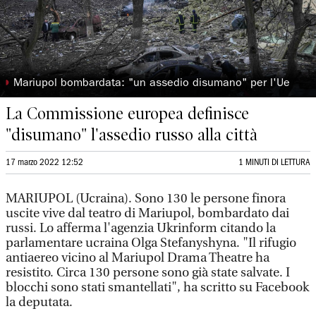
◗
Mariupol bombardata: "un assedio disumano" per l'Ue
La Commissione europea definisce
"disumano" l'assedio russo alla città
17 marzo 2022 12:52
1 MINUTI DI LETTURA
MARIUPOL (Ucraina). Sono 130 le persone finora
uscite vive dal teatro di Mariupol, bombardato dai
russi. Lo afferma l'agenzia Ukrinform citando la
parlamentare ucraina Olga Stefanyshyna. "Il rifugio
antiaereo vicino al Mariupol Drama Theatre ha
resistito. Circa 130 persone sono già state salvate. I
blocchi sono stati smantellati", ha scritto su Facebook
la deputata.