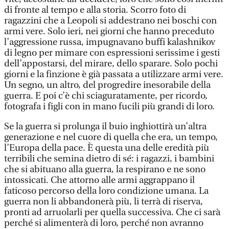
di fronte al tempo e alla storia. Scorro foto di
ragazzini che a Leopoli si addestrano nei boschi con
armi vere. Solo ieri, nei giorni che hanno preceduto
l’aggressione russa, impugnavano buffi kalashnikov
di legno per mimare con espressioni serissime i gesti
dell’appostarsi, del mirare, dello sparare. Solo pochi
giorni e la finzione è già passata a utilizzare armi vere.
Un segno, un altro, del progredire inesorabile della
guerra. E poi c’è chi sciaguratamente, per ricordo,
fotografa i figli con in mano fucili più grandi di loro.
Se la guerra si prolunga il buio inghiottirà un’altra
generazione e nel cuore di quella che era, un tempo,
l’Europa della pace. È questa una delle eredità più
terribili che semina dietro di sé: i ragazzi, i bambini
che si abituano alla guerra, la respirano e ne sono
intossicati. Che attorno alle armi aggrappano il
faticoso percorso della loro condizione umana. La
guerra non li abbandonerà più, li terrà di riserva,
pronti ad arruolarli per quella successiva. Che ci sarà
perché si alimenterà di loro, perché non avranno