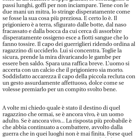
passi lunghi, goffi per non inciampare. Tiene con le
due mani un mitra, lo stringe disperatamente come
se fosse la sua cosa più preziosa. E certo lo è. Il
prigioniero è a terra, sfigurato dalle botte, dal naso
fracassato e dalla bocca da cui cerca di assorbire
disperatamente ossigeno esce a fiotti sangue che lo
fanno tossire. Il capo dei guerriglieri ridendo ordina al
ragazzino di ucciderlo. Lui si concentra. Toglie la
sicura, prende la mira divaricando le gambe per
essere ben saldo. Spara una raffica breve. L’uomo si
accerta con un calcio che il prigioniero sia morto.
Soddisfatto accarezza il capo della piccola recluta con
un gesto assurdamente affettuoso, dolce come se
volesse premiarlo per un compito svolto bene.
A volte mi chiedo quale è stato il destino di quel
ragazzino che ormai, se è ancora vivo, è un uomo
adulto. Se è ancora vivo... La risposta più probabile è
che abbia continuato a combattere, avvolto dalla
guerra che in quei luoghi non è mai finita. Forse quel