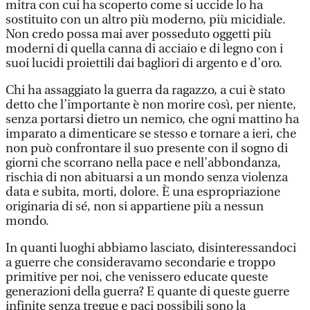
mitra con cui ha scoperto come si uccide lo ha
sostituito con un altro più moderno, più micidiale.
Non credo possa mai aver posseduto oggetti più
moderni di quella canna di acciaio e di legno con i
suoi lucidi proiettili dai bagliori di argento e d’oro.
Chi ha assaggiato la guerra da ragazzo, a cui è stato
detto che l’importante è non morire così, per niente,
senza portarsi dietro un nemico, che ogni mattino ha
imparato a dimenticare se stesso e tornare a ieri, che
non può confrontare il suo presente con il sogno di
giorni che scorrano nella pace e nell’abbondanza,
rischia di non abituarsi a un mondo senza violenza
data e subita, morti, dolore. È una espropriazione
originaria di sé, non si appartiene più a nessun
mondo.
In quanti luoghi abbiamo lasciato, disinteressandoci
a guerre che consideravamo secondarie e troppo
primitive per noi, che venissero educate queste
generazioni della guerra? E quante di queste guerre
infinite senza tregue e paci possibili sono la