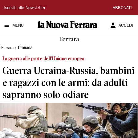
La
Iscriviti alle Newsletter
ABBONATI
Nuova
MENU
ACCEDI
Ferrara
Ferrara
Ferrara
Cronaca
La guerra alle porte dell'Unione europea
Guerra Ucraina-Russia, bambini
e ragazzi con le armi: da adulti
sapranno solo odiare