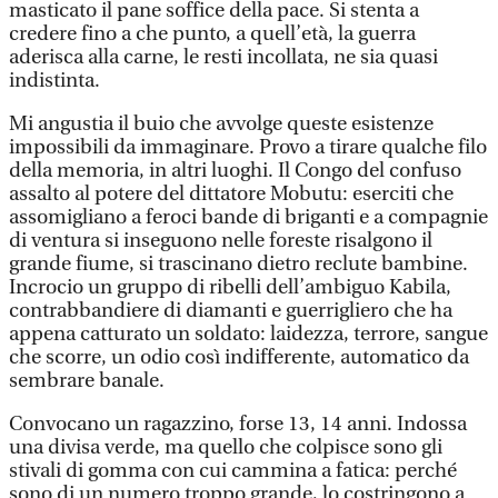
masticato il pane soffice della pace. Si stenta a
credere fino a che punto, a quell’età, la guerra
aderisca alla carne, le resti incollata, ne sia quasi
indistinta.
Mi angustia il buio che avvolge queste esistenze
impossibili da immaginare. Provo a tirare qualche filo
della memoria, in altri luoghi. Il Congo del confuso
assalto al potere del dittatore Mobutu: eserciti che
assomigliano a feroci bande di briganti e a compagnie
di ventura si inseguono nelle foreste risalgono il
grande fiume, si trascinano dietro reclute bambine.
Incrocio un gruppo di ribelli dell’ambiguo Kabila,
contrabbandiere di diamanti e guerrigliero che ha
appena catturato un soldato: laidezza, terrore, sangue
che scorre, un odio così indifferente, automatico da
sembrare banale.
Convocano un ragazzino, forse 13, 14 anni. Indossa
una divisa verde, ma quello che colpisce sono gli
stivali di gomma con cui cammina a fatica: perché
sono di un numero troppo grande, lo costringono a