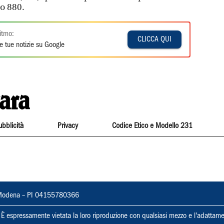
o 880.
itmo:
CLICCA QUI
e tue notizie su Google
ubblicità
Privacy
Codice Etico e Modello 231
22, Modena – PI 04155780366
ti. È espressamente vietata la loro riproduzione con qualsiasi mezzo e l'adattame