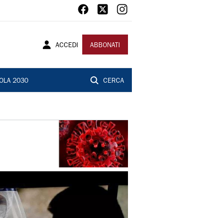
ACCEDI
ABBONATI
OLA 2030
CERCA