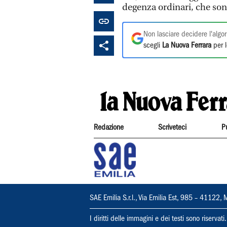
degenza ordinari, che son
Non lasciare decidere l'algor
scegli
La Nuova Ferrara
per l
Redazione
Scriveteci
P
SAE Emilia S.r.l., Via Emilia Est, 985 – 411
I diritti delle immagini e dei testi sono riserva