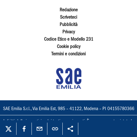
Redazione
Scriveteci
Pubblicità
Privacy
Codice Etico e Modello 231
Cookie policy
Termini e condizioni
SAE Emilia S.r.l., Via Emilia Est, 985 – 41122, Modena – PI 04155780366
I diritti delle immagini e dei testi sono riservati. È espressamente vietata la
loro riproduzione con qualsiasi mezzo e l'adattamento totale o parziale.