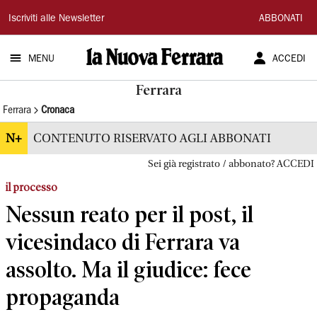
La
Iscriviti alle Newsletter
ABBONATI
Nuova
MENU
ACCEDI
Ferrara
Ferrara
Ferrara
Cronaca
N+
CONTENUTO RISERVATO AGLI ABBONATI
Sei già registrato / abbonato? ACCEDI
il processo
Nessun reato per il post, il
vicesindaco di Ferrara va
assolto. Ma il giudice: fece
propaganda