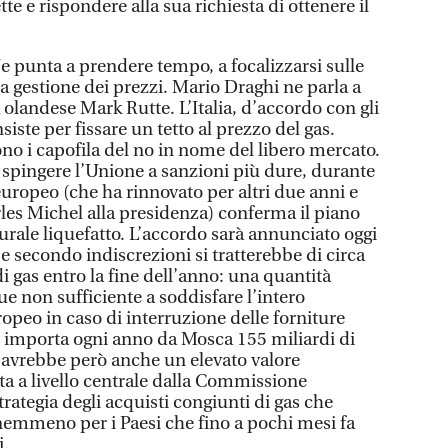
tte e rispondere alla sua richiesta di ottenere il
e punta a prendere tempo, a focalizzarsi sulle
lla gestione dei prezzi. Mario Draghi ne parla a
a olandese Mark Rutte. L’Italia, d’accordo con gli
nsiste per fissare un tetto al prezzo del gas.
no i capofila del no in nome del libero mercato.
i spingere l’Unione a sanzioni più dure, durante
europeo (che ha rinnovato per altri due anni e
es Michel alla presidenza) conferma il piano
urale liquefatto. L’accordo sarà annunciato oggi
 secondo indiscrezioni si tratterebbe di circa
di gas entro la fine dell’anno: una quantità
e non sufficiente a soddisfare l’intero
opeo in caso di interruzione delle forniture
ne importa ogni anno da Mosca 155 miliardi di
a avrebbe però anche un elevato valore
a a livello centrale dalla Commissione
rategia degli acquisti congiunti di gas che
emmeno per i Paesi che fino a pochi mesi fa
i.