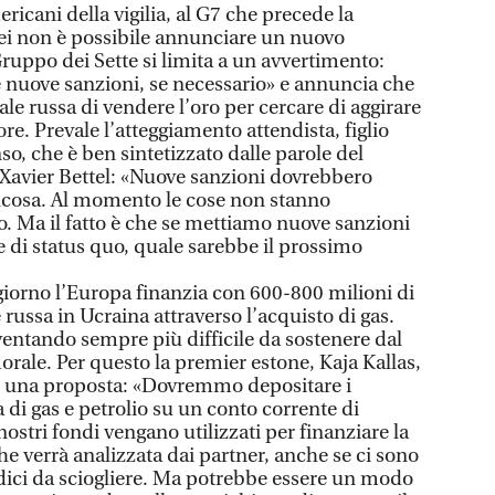
ricani della vigilia, al G7 che precede la
ei non è possibile annunciare un nuovo
Gruppo dei Sette si limita a un avvertimento:
 nuove sanzioni, se necessario» e annuncia che
le russa di vendere l’oro per cercare di aggirare
gore. Prevale l’atteggiamento attendista, figlio
o, che è ben sintetizzato dalle parole del
avier Bettel: «Nuove sanzioni dovrebbero
alcosa. Al momento le cose non stanno
o. Ma il fatto è che se mettiamo nuove sanzioni
e di status quo, quale sarebbe il prossimo
iorno l’Europa finanzia con 600-800 milioni di
 russa in Ucraina attraverso l’acquisto di gas.
ventando sempre più difficile da sostenere dal
morale. Per questo la premier estone, Kaja Kallas,
n una proposta: «Dovremmo depositare i
 di gas e petrolio su un conto corrente di
nostri fondi vengano utilizzati per finanziare la
e verrà analizzata dai partner, anche se ci sono
idici da sciogliere. Ma potrebbe essere un modo