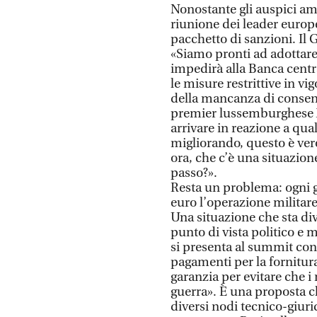
Nonostante gli auspici ame
riunione dei leader europ
pacchetto di sanzioni. Il 
«Siamo pronti ad adottare
impedirà alla Banca centra
le misure restrittive in vi
della mancanza di consens
premier lussemburghese X
arrivare in reazione a qu
migliorando, questo è ver
ora, che c’è una situazion
passo?».
Resta un problema: ogni g
euro l’operazione militare
Una situazione che sta di
punto di vista politico e 
si presenta al summit co
pagamenti per la fornitura
garanzia per evitare che i 
guerra». È una proposta ch
diversi nodi tecnico-giur