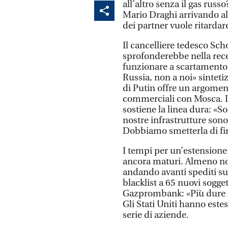
all’altro senza il gas rus
Mario Draghi arrivando al
dei partner vuole ritardare
Il cancelliere tedesco Sch
sprofonderebbe nella reces
funzionare a scartamento 
Russia, non a noi» sinteti
di Putin offre un argoment
commerciali con Mosca. Il
sostiene la linea dura: «Son
nostre infrastrutture sono
Dobbiamo smetterla di fin
I tempi per un’estensione 
ancora maturi. Almeno non 
andando avanti spediti su
blacklist a 65 nuovi soggett
Gazprombank: «Più dure s
Gli Stati Uniti hanno este
serie di aziende.