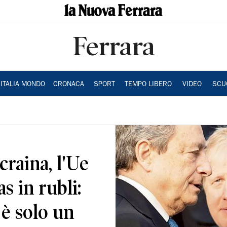
Ferrara
ITALIA MONDO
CRONACA
SPORT
TEMPO LIBERO
VIDEO
SCU
raina, l'Ue
s in rubli:
 è solo un