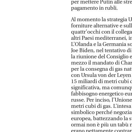
per mettere Putin alle stre
pagamento in rubli.
Al momento la strategia U
forniture alternative e su
quattr’occhi con il colleg
altri Paesi mediterranei, i
L’Olanda e la Germania so
Joe Biden, nel tentativo d
la riunione del Consiglio 
mezzo il mandato di Charl
per la consegna di gas nat
con Ursula von der Leyen e
15 miliardi di metri cubi 
significativa, ma comunqu
fabbisogno energetico eur
russe. Per inciso, l’Unio
metri cubi di gas. L’intes
simbolico perché negoziat
europea, battezzando la st
ormai non è più un tabù n
erano nettamente contrar