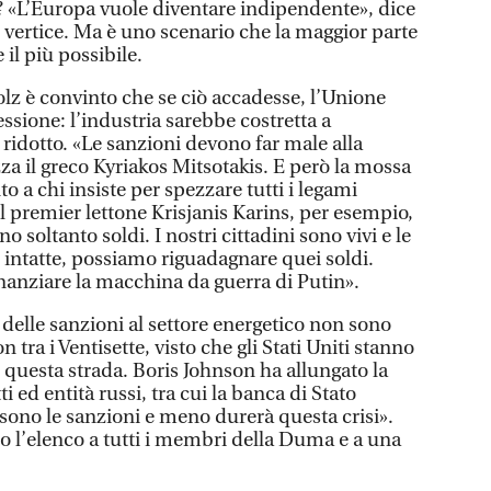
so? «L’Europa vuole diventare indipendente», dice
 vertice. Ma è uno scenario che la maggior parte
 il più possibile.
olz è convinto che se ciò accadesse, l’Unione
sione: l’industria sarebbe costretta a
ridotto. «Le sanzioni devono far male alla
zza il greco Kyriakos Mitsotakis. E però la mossa
o a chi insiste per spezzare tutti i legami
 premier lettone Krisjanis Karins, per esempio,
o soltanto soldi. I nostri cittadini sono vivi e le
 intatte, possiamo riguadagnare quei soldi.
anziare la macchina da guerra di Putin».
delle sanzioni al settore energetico non sono
tra i Ventisette, visto che gli Stati Uniti stanno
 questa strada. Boris Johnson ha allungato la
i ed entità russi, tra cui la banca di Stato
ono le sanzioni e meno durerà questa crisi».
so l’elenco a tutti i membri della Duma e a una