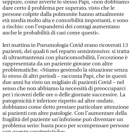
seppure, come avverte lo stesso Papi, «non dobbiamo
dare certo il problema per superato, visto che le
persone colpite dalla polmonite hanno attualmente
età media molto alta e comorbilità importanti, e sono
a rischio: con l’espandersi dei contagi aumentano
anche le probabilità di casi come questi».
Ieri mattina in Pneumologia Covid erano ricoverati 13
pazienti, dei quali 6 nel reparto semintensivo: si tratta
di ultraottantenni con pluricomorbilità, l’eccezione è
rappresentata da un paziente giovane con altre
problematiche. «Stiamo gestendo la situazione senza
lo stress di altri periodi – racconta Papi, che in questi
due anni ha visto un migliaio di pazienti Covid – nel
senso che non abbiamo la necessità di preoccuparci
per i ricoveri delle ore o delle giornate successive. La
patogenicità è inferiore rispetto ad altre ondate,
dobbiamo come detto prestare particolare attenzione
ai pazienti con altre patologie. Con l’aumentare della
fragilità del paziente un’infezione può diventare un
problema serio: basta poco per scompensare persone
con queste caratteristiche».