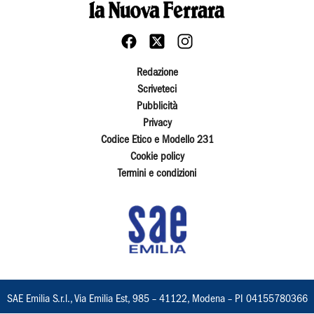
Redazione
Scriveteci
Pubblicità
Privacy
Codice Etico e Modello 231
Cookie policy
Termini e condizioni
SAE Emilia S.r.l., Via Emilia Est, 985 – 41122, Modena – PI 04155780366