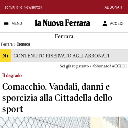
La
Iscriviti alle Newsletter
ABBONATI
Nuova
MENU
ACCEDI
Ferrara
Ferrara
Ferrara
Cronaca
N+
CONTENUTO RISERVATO AGLI ABBONATI
Sei già registrato / abbonato? ACCEDI
Il degrado
Comacchio. Vandali, danni e
sporcizia alla Cittadella dello
sport