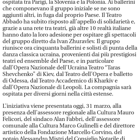
ospitata tra Parigi, la Slovenia e la Polonia. Ai ballerini
che componevano il gruppo iniziale se ne sono
aggiunti altri, in fuga dal proprio Paese. Il Teatro
Abbado ha subito risposto all’appello di solidarietà e,
grazie a una rete tra teatri, già altre 10 realtà italiane
hanno dato la loro adesione per ospitare gli spettacoli
del gruppo diretto da Ivan Zhuravlev. Il gruppo
riunisce ora cinquanta ballerini e solisti di punta della
danza classica ucraina, provenienti dai più prestigiosi
teatri ed ensemble del Paese, e in particolare
dall’Opera Nazionale dell'Ucraina Teatro “Taras
Shevchenko” di Kiev, dal Teatro dell’Opera e balletto
di Odessa, dal Teatro Accademico di Kharkiv e
dall’Opera Nazionale di Leopoli. La compagnia sarà
ospitata per diversi giorni nella città estense.
L’iniziativa viene presentata oggi, 31 marzo, alla
presenza dell’assessore regionale alla Cultura Mauro
Felicori, del sindaco Alan Fabbri, dell’assessore
comunale alla Cultura Marco Gulinelli e del direttore
artistico della Fondazione Marcello Corvino, del
notaio Alessandro Mistri del Consiglio Notarile di