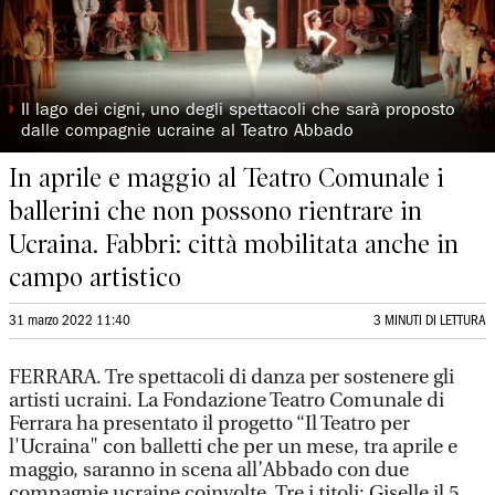
◗
Il lago dei cigni, uno degli spettacoli che sarà proposto
dalle compagnie ucraine al Teatro Abbado
In aprile e maggio al Teatro Comunale i
ballerini che non possono rientrare in
Ucraina. Fabbri: città mobilitata anche in
campo artistico
31 marzo 2022 11:40
3 MINUTI DI LETTURA
FERRARA. Tre spettacoli di danza per sostenere gli
artisti ucraini. La Fondazione Teatro Comunale di
Ferrara ha presentato il progetto “Il Teatro per
l'Ucraina" con balletti che per un mese, tra aprile e
maggio, saranno in scena all’Abbado con due
compagnie ucraine coinvolte. Tre i titoli: Giselle il 5