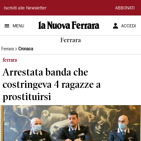
La
Iscriviti alle Newsletter
ABBONATI
Nuova
MENU
ACCEDI
Ferrara
Ferrara
Ferrara
Cronaca
ferrara
Arrestata banda che
costringeva 4 ragazze a
prostituirsi