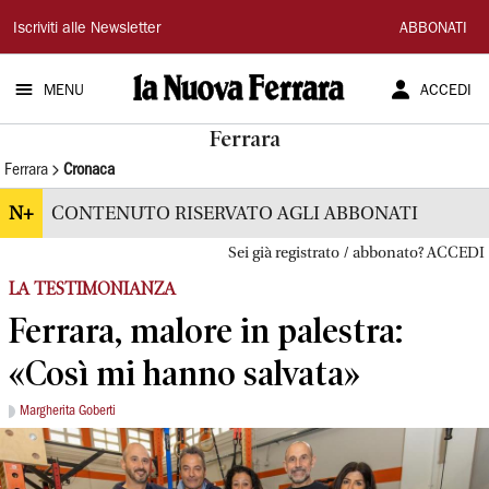
La
Iscriviti alle Newsletter
ABBONATI
Nuova
MENU
ACCEDI
Ferrara
Ferrara
Ferrara
Cronaca
N+
CONTENUTO RISERVATO AGLI ABBONATI
Sei già registrato / abbonato? ACCEDI
LA TESTIMONIANZA
Ferrara, malore in palestra:
«Così mi hanno salvata»
Margherita Goberti