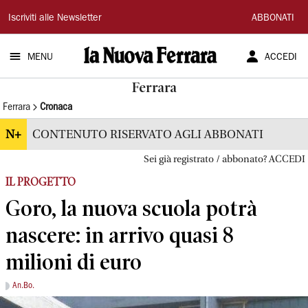
La
Iscriviti alle Newsletter
ABBONATI
Nuova
MENU
ACCEDI
Ferrara
Ferrara
Ferrara
Cronaca
N+
CONTENUTO RISERVATO AGLI ABBONATI
Sei già registrato / abbonato? ACCEDI
IL PROGETTO
Goro, la nuova scuola potrà
nascere: in arrivo quasi 8
milioni di euro
An.Bo.