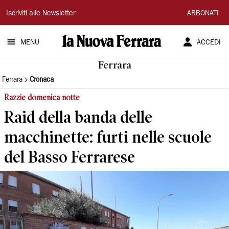
La
Iscriviti alle Newsletter
ABBONATI
Nuova
MENU
ACCEDI
Ferrara
Ferrara
Ferrara
Cronaca
Razzie domenica notte
Raid della banda delle
macchinette: furti nelle scuole
del Basso Ferrarese