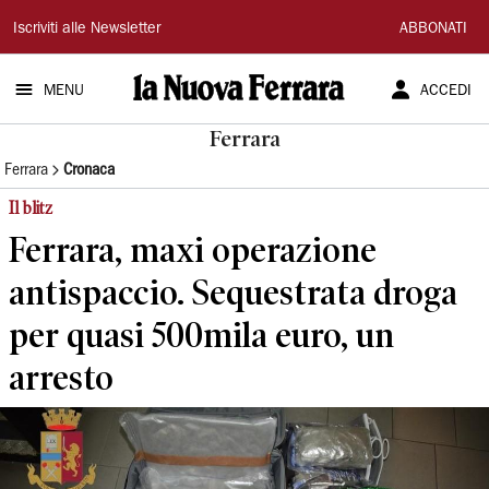
La
Iscriviti alle Newsletter
ABBONATI
Nuova
MENU
ACCEDI
Ferrara
Ferrara
Ferrara
Cronaca
Il blitz
Ferrara, maxi operazione
antispaccio. Sequestrata droga
per quasi 500mila euro, un
arresto