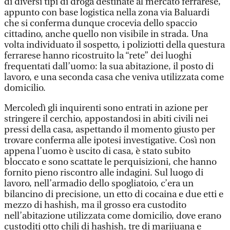
di diversi tipi di droga destinate al mercato ferrarese,
appunto con base logistica nella zona via Baluardi
che si conferma dunque crocevia dello spaccio
cittadino, anche quello non visibile in strada. Una
volta individuato il sospetto, i poliziotti della questura
ferrarese hanno ricostruito la “rete” dei luoghi
frequentati dall’uomo: la sua abitazione, il posto di
lavoro, e una seconda casa che veniva utilizzata come
domicilio.
Mercoledì gli inquirenti sono entrati in azione per
stringere il cerchio, appostandosi in abiti civili nei
pressi della casa, aspettando il momento giusto per
trovare conferma alle ipotesi investigative. Così non
appena l’uomo è uscito di casa, è stato subito
bloccato e sono scattate le perquisizioni, che hanno
fornito pieno riscontro alle indagini. Sul luogo di
lavoro, nell’armadio dello spogliatoio, c’era un
bilancino di precisione, un etto di cocaina e due etti e
mezzo di hashish, ma il grosso era custodito
nell’abitazione utilizzata come domicilio, dove erano
custoditi otto chili di hashish, tre di marijuana e