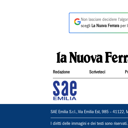
Non lasciare decidere l'algor
scegli
La Nuova Ferrara
per l
Redazione
Scriveteci
P
SAE Emilia S.r.l., Via Emilia Est, 985 – 411
I diritti delle immagini e dei testi sono riserva