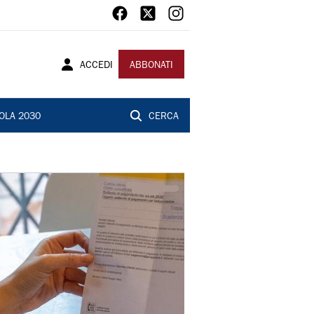
ACCEDI
ABBONATI
OLA 2030
CERCA