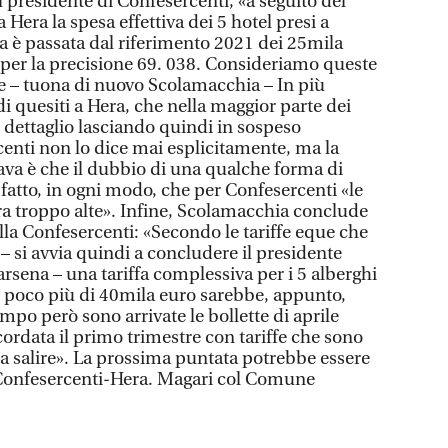
 presidente di Confesercenti, «a seguito del
era la spesa effettiva dei 5 hotel presi a
 è passata dal riferimento 2021 dei 25mila
 per la precisione 69. 038. Consideriamo queste
te – tuona di nuovo Scolamacchia – In più
i quesiti a Hera, che nella maggior parte dei
l dettaglio lasciando quindi in sospeso
centi non lo dice mai esplicitamente, ma la
ava è che il dubbio di una qualche forma di
i fatto, in ogni modo, che per Confesercenti «le
ora troppo alte». Infine, Scolamacchia conclude
lla Confesercenti: «Secondo le tariffe eque che
si avvia quindi a concludere il presidente
arsena – una tariffa complessiva per i 5 alberghi
i poco più di 40mila euro sarebbe, appunto,
mpo però sono arrivate le bollette di aprile
cordata il primo trimestre con tariffe che sono
 salire». La prossima puntata potrebbe essere
a Confesercenti-Hera. Magari col Comune