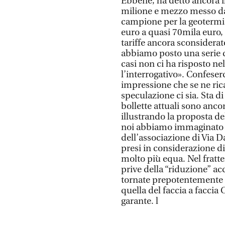
Ebbene, ha detto ancora il
milione e mezzo messo da H
campione per la geotermia
euro a quasi 70mila euro,
tariffe ancora sconsidera
abbiamo posto una serie d
casi non ci ha risposto ne
l’interrogativo». Confeser
impressione che se ne ric
speculazione ci sia. Sta d
bollette attuali sono anc
illustrando la proposta de
noi abbiamo immaginato – 
dell’associazione di Via D
presi in considerazione d
molto più equa. Nel fratte
prive della “riduzione” ac
tornate prepotentemente a
quella del faccia a facci
garante. l