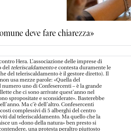
l Comune deve fare chiarezza»
contro Hera. L’associazione delle imprese di
o del
teleriscaldamento
e contesta duramente le
che del teleriscaldamento è il gestore diretto). Il
non usa mezze parole: «Quella del
il numero uno di Confesercenti – è la grande
lette che ci sono arrivate quest’anno nel
no spropositate e sconsiderate». Basterebbe
ell’anno. Ma c’è dell’altro. Confesercenti
 costi complessivi di 5 alberghi del centro
erviti dal teleriscaldamento. Ma quello che la
nisce un «dono della natura» ben presto si
contendere, una protesta peraltro piuttosto