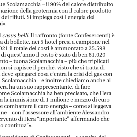
ue Scolamacchia – il 90% del calore distribuito
nazione della geotermia con il calore prodotto
e
dei rifiuti. Si impiega così l’energia del
i».
l
casus belli
. Il raffronto (fonte Confesercenti) è
di bollette, nei 5 hotel presi a campione nel
1 il totale dei costi è ammontato a 25.598
 di quest’anno il costo è stato di ben 81.020
nto – tuona Scolamacchia – più che triplicati
n si capisce il perché, visto che si tratta di
eve spiegarci cosa c’entra la crisi del gas con
a Scolamacchia – e inoltre chiediamo anche al
ra ha un suo rappresentante, di fare
come Scolamacchia ha ben precisato, che Hera
n la immissione di 1 milione e mezzo di euro
 e combattere il caro energia – come si leggeva
e – con l’assessore all’ambiente Alessandro
tervento di Hera “importante” affermando che
ro continua”».