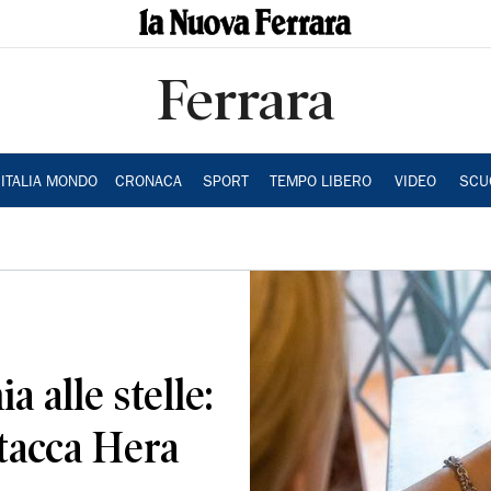
Ferrara
ITALIA MONDO
CRONACA
SPORT
TEMPO LIBERO
VIDEO
SCU
a alle stelle:
tacca Hera