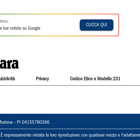
itmo:
CLICCA QUI
e tue notizie su Google
ubblicità
Privacy
Codice Etico e Modello 231
22, Modena – PI 04155780366
ti. È espressamente vietata la loro riproduzione con qualsiasi mezzo e l'adattame