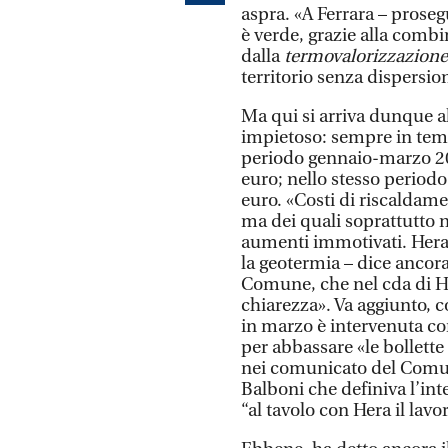
aspra. «A Ferrara – proseg
è verde, grazie alla combi
dalla
termovalorizzazion
territorio senza dispersion
Ma qui si arriva dunque a
impietoso: sempre in tema 
periodo gennaio-marzo 202
euro; nello stesso periodo
euro. «Costi di riscaldame
ma dei quali soprattutto no
aumenti immotivati. Hera d
la geotermia – dice ancor
Comune, che nel cda di He
chiarezza». Va aggiunto, 
in marzo è intervenuta co
per abbassare «le bollette
nei comunicato del Comun
Balboni che definiva l’in
“al tavolo con Hera il lavo