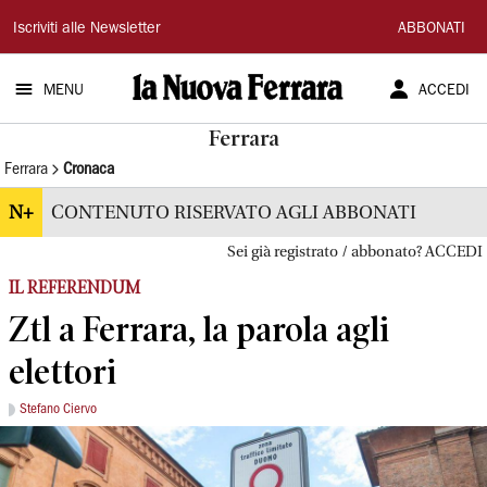
La
Iscriviti alle Newsletter
ABBONATI
Nuova
MENU
ACCEDI
Ferrara
Ferrara
Ferrara
Cronaca
N+
CONTENUTO RISERVATO AGLI ABBONATI
Sei già registrato / abbonato? ACCEDI
IL REFERENDUM
Ztl a Ferrara, la parola agli
elettori
Stefano Ciervo