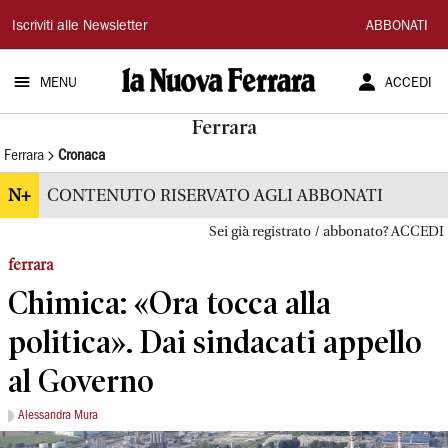
La
Iscriviti alle Newsletter
ABBONATI
Nuova
MENU
ACCEDI
Ferrara
Ferrara
Ferrara
Cronaca
N+
CONTENUTO RISERVATO AGLI ABBONATI
Sei già registrato / abbonato? ACCEDI
ferrara
Chimica: «Ora tocca alla
politica». Dai sindacati appello
al Governo
Alessandra Mura