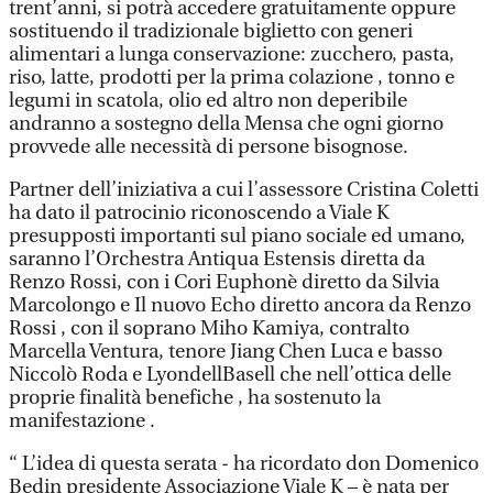
trent’anni, si potrà accedere gratuitamente oppure
sostituendo il tradizionale biglietto con generi
alimentari a lunga conservazione: zucchero, pasta,
riso, latte, prodotti per la prima colazione , tonno e
legumi in scatola, olio ed altro non deperibile
andranno a sostegno della Mensa che ogni giorno
provvede alle necessità di persone bisognose.
Partner dell’iniziativa a cui l’assessore Cristina Coletti
ha dato il patrocinio riconoscendo a Viale K
presupposti importanti sul piano sociale ed umano,
saranno l’Orchestra Antiqua Estensis diretta da
Renzo Rossi, con i Cori Euphonè diretto da Silvia
Marcolongo e Il nuovo Echo diretto ancora da Renzo
Rossi , con il soprano Miho Kamiya, contralto
Marcella Ventura, tenore Jiang Chen Luca e basso
Niccolò Roda e LyondellBasell che nell’ottica delle
proprie finalità benefiche , ha sostenuto la
manifestazione .
“ L’idea di questa serata - ha ricordato don Domenico
Bedin presidente Associazione Viale K – è nata per