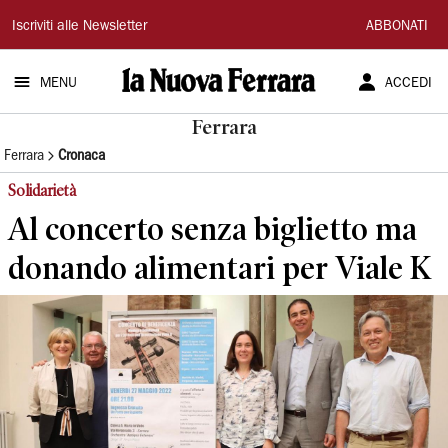
La
Iscriviti alle Newsletter
ABBONATI
Nuova
MENU
ACCEDI
Ferrara
Ferrara
Ferrara
Cronaca
Solidarietà
Al concerto senza biglietto ma
donando alimentari per Viale K