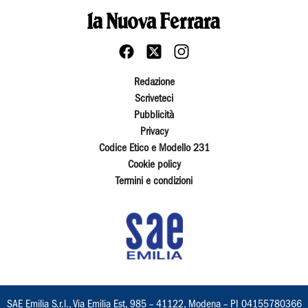
Redazione
Scriveteci
Pubblicità
Privacy
Codice Etico e Modello 231
Cookie policy
Termini e condizioni
SAE Emilia S.r.l., Via Emilia Est, 985 – 41122, Modena – PI 04155780366