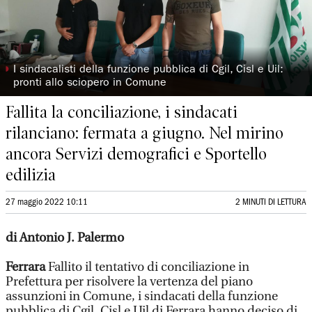
◗
I sindacalisti della funzione pubblica di Cgil, Cisl e Uil:
pronti allo sciopero in Comune
Fallita la conciliazione, i sindacati
rilanciano: fermata a giugno. Nel mirino
ancora Servizi demografici e Sportello
edilizia
27 maggio 2022 10:11
2 MINUTI DI LETTURA
di Antonio J. Palermo
Ferrara
Fallito il tentativo di conciliazione in
Prefettura per risolvere la vertenza del piano
assunzioni in Comune, i sindacati della funzione
pubblica di Cgil, Cisl e Uil di Ferrara hanno deciso di