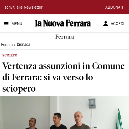
La
Iscriviti alle Newsletter
ABBONATI
Nuova
MENU
ACCEDI
Ferrara
Ferrara
Ferrara
Cronaca
scontro
Vertenza assunzioni in Comune
di Ferrara: si va verso lo
sciopero