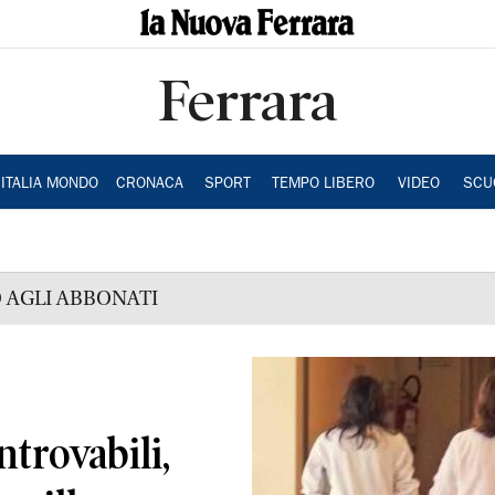
Ferrara
ITALIA MONDO
CRONACA
SPORT
TEMPO LIBERO
VIDEO
SCU
 AGLI ABBONATI
ntrovabili,