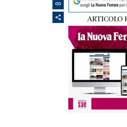
scegli
La Nuova Ferrara
per l
ARTICOLO 