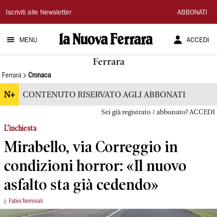
La
Iscriviti alle Newsletter
ABBONATI
Nuova
MENU
ACCEDI
Ferrara
Ferrara
Ferrara
Cronaca
N+
CONTENUTO RISERVATO AGLI ABBONATI
Sei già registrato / abbonato? ACCEDI
L’inchiesta
Mirabello, via Correggio in
condizioni horror: «Il nuovo
asfalto sta già cedendo»
Fabio Terminali