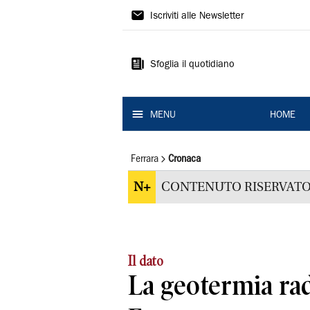
La
Iscriviti alle Newsletter
Nuova
Ferrara
Sfoglia il quotidiano
MENU
HOME
Ferrara
Cronaca
N+
CONTENUTO RISERVATO
Il dato
La geotermia ra