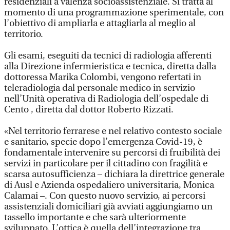
residenziali a valenza socioassistenziale. Si tratta al
momento di una programmazione sperimentale, con
l’obiettivo di ampliarla e attagliarla al meglio al
territorio.
Gli esami, eseguiti da tecnici di radiologia afferenti
alla Direzione infermieristica e tecnica, diretta dalla
dottoressa Marika Colombi, vengono refertati in
teleradiologia dal personale medico in servizio
nell’Unità operativa di Radiologia dell’ospedale di
Cento , diretta dal dottor Roberto Rizzati.
«Nel territorio ferrarese e nel relativo contesto sociale
e sanitario, specie dopo l’emergenza Covid-19, è
fondamentale intervenire su percorsi di fruibilità dei
servizi in particolare per il cittadino con fragilità e
scarsa autosufficienza – dichiara la direttrice generale
di Ausl e Azienda ospedaliero universitaria, Monica
Calamai –. Con questo nuovo servizio, ai percorsi
assistenziali domiciliari già avviati aggiungiamo un
tassello importante e che sarà ulteriormente
sviluppato. L’ottica è quella dell’integrazione tra