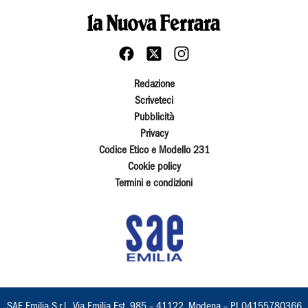
Redazione
Scriveteci
Pubblicità
Privacy
Codice Etico e Modello 231
Cookie policy
Termini e condizioni
SAE Emilia S.r.l., Via Emilia Est, 985 – 41122, Modena – PI 04155780366