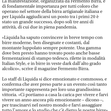
La manifestazione, organizzata da Fermento Birra, è
di fondamentale importanza per tutti coloro che
operano nel settore della birra artigianale italiana e
per Liquida aggiudicarsi un posto tra i primi 20 è
stato un grande successo, dopo soli tre anni di
attività, di cui due in piena pandemia.
«Liquida ha saputo convincere in breve tempo con
birre moderne, ben disegnate e costanti, dal
montante luppolato sempre potente. Una gamma
dove ben presto hanno trovato posto anche basse
fermentazioni di stampo tedesco, rilette in modalità
Italian Style, e in birre in veste dark dall’alto grado
alcolico», scrive il magazine Fermento Birra.
Lo staff di Liquida si dice emozionato e commosso, e
conferma che aver preso parte a un evento così tanto
importante rappresenta per loro una grandissima
vittoria. «Ci portiamo a casa la carica per vivere e farvi
vivere un anno ancora più emozionante – dicono –,
per trascinarvi nel nostro mondo e farvi assaggiare
tutto l’amore e lo studio che c’è dietro le nostre birre».