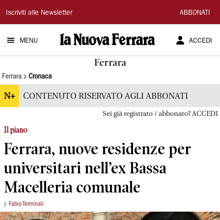
La
Iscriviti alle Newsletter
ABBONATI
Nuova
MENU
ACCEDI
Ferrara
Ferrara
Ferrara
Cronaca
N+
CONTENUTO RISERVATO AGLI ABBONATI
Sei già registrato / abbonato? ACCEDI
Il piano
Ferrara, nuove residenze per
universitari nell’ex Bassa
Macelleria comunale
Fabio Terminali