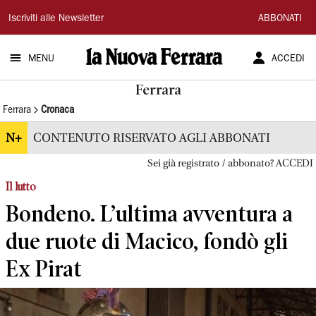
La
Iscriviti alle Newsletter
ABBONATI
Nuova
MENU
ACCEDI
Ferrara
Ferrara
Ferrara
Cronaca
N+
CONTENUTO RISERVATO AGLI ABBONATI
Sei già registrato / abbonato? ACCEDI
Il lutto
Bondeno. L’ultima avventura a
due ruote di Macico, fondò gli
Ex Pirat