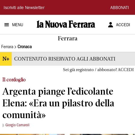
La
Iscriviti alle Newsletter
ABBONATI
Nuova
MENU
ACCEDI
Ferrara
Ferrara
Ferrara
Cronaca
N+
CONTENUTO RISERVATO AGLI ABBONATI
Sei già registrato / abbonato? ACCEDI
Il cordoglio
Argenta piange l’edicolante
Elena: «Era un pilastro della
comunità»
Giorgio Carnaroli