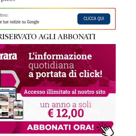
itmo:
CLICCA QUI
e tue notizie su Google
RISERVATO AGLI ABBONATI