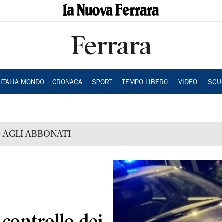
Ferrara
ITALIA MONDO
CRONACA
SPORT
TEMPO LIBERO
VIDEO
SCU
 AGLI ABBONATI
 controllo dei