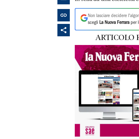
Non lasciare decidere l'algor
scegli
La Nuova Ferrara
per l
ARTICOLO 