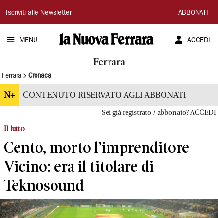
La
Iscriviti alle Newsletter
ABBONATI
Nuova
MENU
ACCEDI
Ferrara
Ferrara
Ferrara
Cronaca
N+
CONTENUTO RISERVATO AGLI ABBONATI
Sei già registrato / abbonato? ACCEDI
Il lutto
Cento, morto l’imprenditore
Vicino: era il titolare di
Teknosound