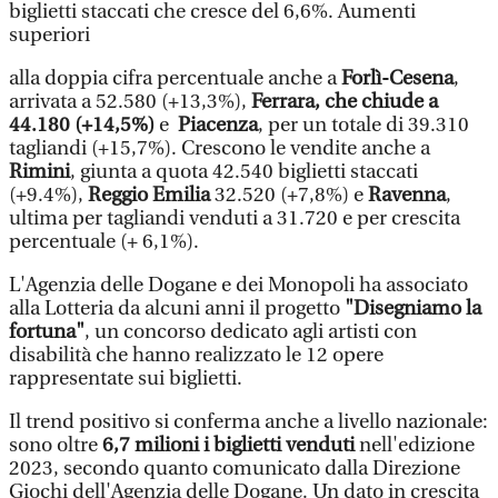
biglietti staccati che cresce del 6,6%. Aumenti
superiori
alla doppia cifra percentuale anche a
Forlì-Cesena
,
arrivata a 52.580 (+13,3%),
Ferrara, che chiude a
44.180 (+14,5%)
e
Piacenza
, per un totale di 39.310
tagliandi (+15,7%). Crescono le vendite anche a
Rimini
, giunta a quota 42.540 biglietti staccati
(+9.4%),
Reggio Emilia
32.520 (+7,8%) e
Ravenna
,
ultima per tagliandi venduti a 31.720 e per crescita
percentuale (+ 6,1%).
L'Agenzia delle Dogane e dei Monopoli ha associato
alla Lotteria da alcuni anni il progetto
"Disegniamo la
fortuna"
, un concorso dedicato agli artisti con
disabilità che hanno realizzato le 12 opere
rappresentate sui biglietti.
Il trend positivo si conferma anche a livello nazionale:
sono oltre
6,7 milioni i biglietti venduti
nell'edizione
2023, secondo quanto comunicato dalla Direzione
Giochi dell'Agenzia delle Dogane. Un dato in crescita