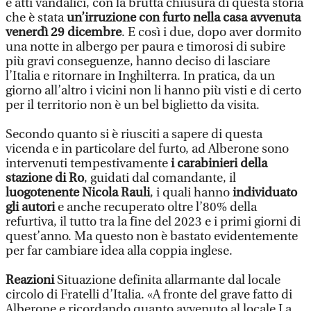
e atti vandalici, con la brutta chiusura di questa storia
che è stata
un’irruzione con furto nella casa avvenuta
venerdì 29 dicembre
. E così i due, dopo aver dormito
una notte in albergo per paura e timorosi di subire
più gravi conseguenze, hanno deciso di lasciare
l’Italia e ritornare in Inghilterra. In pratica, da un
giorno all’altro i vicini non li hanno più visti e di certo
per il territorio non è un bel biglietto da visita.
Secondo quanto si è riusciti a sapere di questa
vicenda e in particolare del furto, ad Alberone sono
intervenuti tempestivamente
i carabinieri della
stazione di Ro
, guidati dal comandante, il
luogotenente Nicola Rauli
, i quali hanno
individuato
gli autori
e anche recuperato oltre l’80% della
refurtiva, il tutto tra la fine del 2023 e i primi giorni di
quest’anno. Ma questo non è bastato evidentemente
per far cambiare idea alla coppia inglese.
Reazioni
Situazione definita allarmante dal locale
circolo di Fratelli d’Italia. «A fronte del grave fatto di
Alberone e ricordando quanto avvenuto al locale La