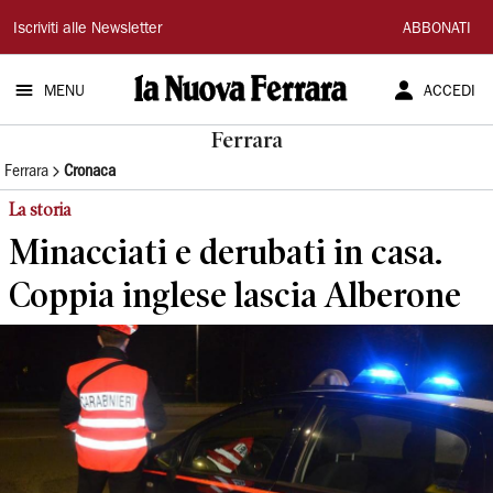
La
Iscriviti alle Newsletter
ABBONATI
Nuova
MENU
ACCEDI
Ferrara
Ferrara
Ferrara
Cronaca
La storia
Minacciati e derubati in casa.
Coppia inglese lascia Alberone