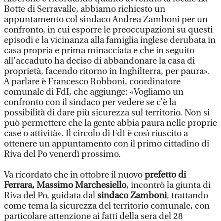
Botte di Serravalle, abbiamo richiesto un
appuntamento col sindaco Andrea Zamboni per un
confronto, in cui esporre le preoccupazioni su questi
episodi e la vicinanza alla famiglia inglese derubata in
casa propria e prima minacciata e che in seguito
all’accaduto ha deciso di abbandonare la casa di
proprietà, facendo ritorno in Inghilterra, per paura».
A parlare è Francesco Robboni, coordinatore
comunale di FdI, che aggiunge: «Vogliamo un
confronto con il sindaco per vedere se c’è la
possibilità di dare più sicurezza sul territorio. Non si
può permettere che la gente abbia paura nelle proprie
case o attività». Il circolo di FdI è così riuscito a
ottenere un appuntamento con il primo cittadino di
Riva del Po venerdì prossimo.
Va ricordato che in ottobre il nuovo
prefetto di
Ferrara, Massimo Marchesiello
, incontrò la giunta di
Riva del Po, guidata dal
sindaco Zamboni
, trattando
come tema la sicurezza del territorio comunale, con
particolare attenzione ai fatti della sera del 28