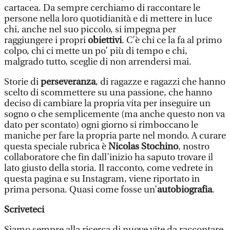
cartacea. Da sempre cerchiamo di raccontare le
persone nella loro quotidianità e di mettere in luce
chi, anche nel suo piccolo, si impegna per
raggiungere i propri
obiettivi
. C’è chi ce la fa al primo
colpo, chi ci mette un po’ più di tempo e chi,
malgrado tutto, sceglie di non arrendersi mai.
Storie di
perseveranza
, di ragazze e ragazzi che hanno
scelto di scommettere su una passione, che hanno
deciso di cambiare la propria vita per inseguire un
sogno o che semplicemente (ma anche questo non va
dato per scontato) ogni giorno si rimboccano le
maniche per fare la propria parte nel mondo. A curare
questa speciale rubrica è
Nicolas Stochino
, nostro
collaboratore che fin dall’inizio ha saputo trovare il
lato giusto della storia. Il racconto, come vedrete in
questa pagina e su Instagram, viene riportato in
prima persona. Quasi come fosse un’
autobiografia
.
Scriveteci
Siamo sempre alla ricerca di nuove vite da raccontare,