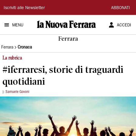
La
Iscriviti alle Newsletter
ABBONATI
Nuova
MENU
ACCEDI
Ferrara
Ferrara
Ferrara
Cronaca
La rubrica
#iferraresi, storie di traguardi
quotidiani
Samuele Govoni