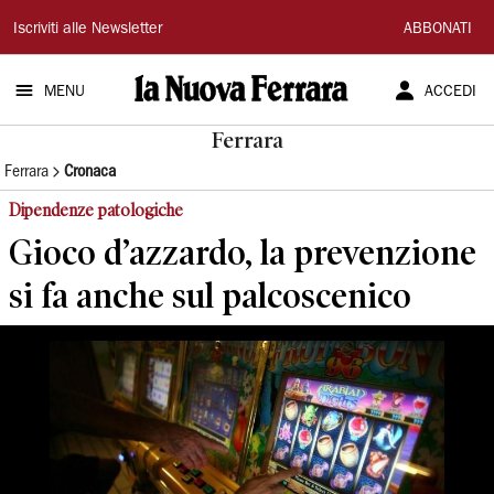
La
Iscriviti alle Newsletter
ABBONATI
Nuova
MENU
ACCEDI
Ferrara
Ferrara
Ferrara
Cronaca
Dipendenze patologiche
Gioco d’azzardo, la prevenzione
si fa anche sul palcoscenico