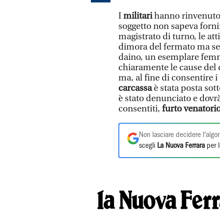
I
militari
hanno rinvenuto 
soggetto non sapeva fornir
magistrato di turno, le at
dimora del fermato ma senza
daino, un esemplare femm
chiaramente le cause del
ma, al fine di consentire i
carcassa
è stata posta sott
è stato denunciato e dovr
consentiti,
furto venatori
Non lasciare decidere l'algor
scegli
La Nuova Ferrara
per l