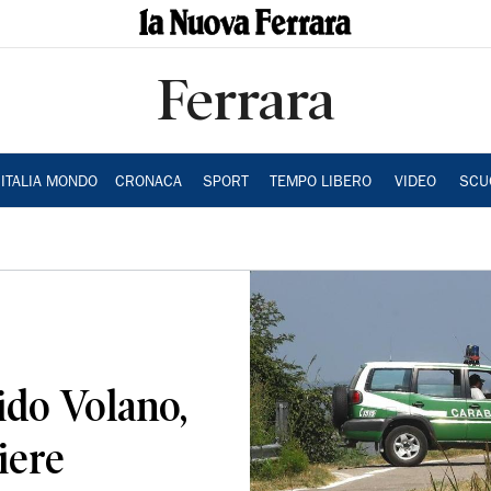
Ferrara
ITALIA MONDO
CRONACA
SPORT
TEMPO LIBERO
VIDEO
SCU
ido Volano,
iere