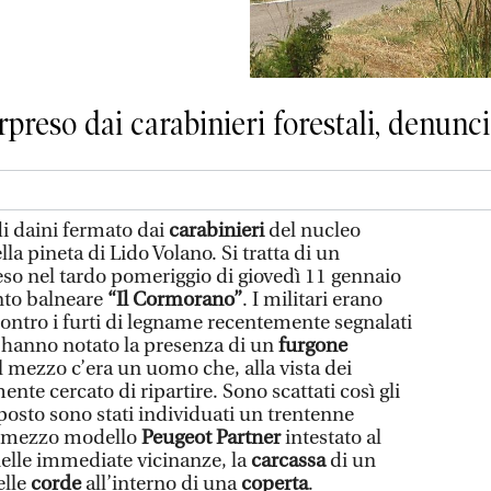
preso dai carabinieri forestali, denunc
i daini fermato dai
carabinieri
del nucleo
lla pineta di Lido Volano. Si tratta di un
so nel tardo pomeriggio di giovedì 11 gennaio
ento balneare
“Il Cormorano”
. I militari erano
contro i furti di legname recentemente segnalati
 hanno notato la presenza di un
furgone
l mezzo c’era un uomo che, alla vista dei
ente cercato di ripartire. Sono scattati così gli
 posto sono stati individuati un trentenne
tomezzo modello
Peugeot Partner
intestato al
nelle immediate vicinanze, la
carcassa
di un
elle
corde
all’interno di una
coperta
.