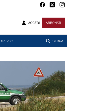
ACCEDI
ABBONATI
OLA 2030
CERCA