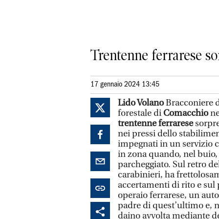
Trentenne ferrarese sor
17 gennaio 2024 13:45
Lido Volano
Bracconiere d
forestale di
Comacchio
ne
trentenne ferrarese
sorpre
nei pressi dello stabilim
impegnati in un servizio 
in zona quando, nel buio,
parcheggiato. Sul retro de
carabinieri, ha frettolosam
accertamenti di rito e sul
operaio ferrarese, un au
padre di quest’ultimo e, 
daino avvolta mediante d