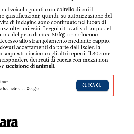
nel veicolo guanti e un
coltello
di cui il
e giustificazioni; quindi, su autorizzazione del
tività di indagine sono continuate nel luogo di
 ulteriori esiti. I segni ritrovati sul corpo del
ina del peso di circa
30 kg
, riconducono
 decesso allo strangolamento mediante cappio,
 dovuti accertamenti da parte dell’Izsler, la
o sequestro insieme agli altri reperti. Il 30enne
à rispondere dei
reati di caccia
con mezzi non
o
e
uccisione di animali
.
itmo:
CLICCA QUI
e tue notizie su Google