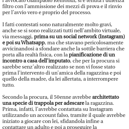
l’avvocato Giampaolo Remondi, si è tenuta l’udienza
filtro con l’ammissione dei mezzi di prova e il rinvio
per l’avvio vero e proprio del processo.
I fatti contestati sono naturalmente molto gravi,
anche se si sono realizzati tutti nell’ambito virtuale,
via messaggi,
prima su un social network (Instagram)
e poi su Whatsapp
, ma che stavano pericolosamente
avvicinandosi a sfondare anche la sottile barriera che
porta alla realtà fisica, con la
pianificazione di un
incontro a casa dell’imputato
, che per la procura si
sarebbe senz’altro realizzato se non vi fosse stato
prima l’intervento di un’amica della ragazzina e poi
quello della madre, da lei allertata, a interrompere
tutto.
Secondo la procura, il 50enne avrebbe
architettato
una specie di trappola per adescare
la ragazzina.
Prima, infatti, l’avrebbe contattata su Instagram
utilizzando un account falso, tramite il quale avrebbe
iniziato a giocare con lei, sfidandola infine a
contattare un adulto e poi a proseguire la