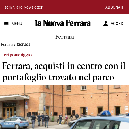
La
Iscriviti alle Newsletter
ABBONATI
Nuova
MENU
ACCEDI
Ferrara
Ferrara
Ferrara
Cronaca
Ieri pomeriggio
Ferrara, acquisti in centro con il
portafoglio trovato nel parco