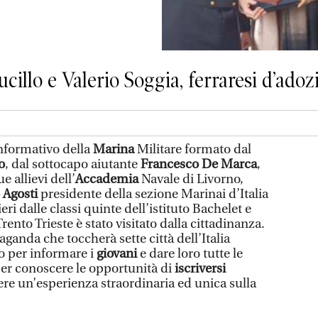
ucillo e Valerio Soggia, ferraresi d’ado
Informativo della
Marina
Militare formato dal
o
, dal sottocapo aiutante
Francesco De Marca
,
e allievi dell’
Accademia
Navale di Livorno,
 Agosti
presidente della sezione Marinai d’Italia
ieri dalle classi quinte dell’istituto Bachelet e
ento Trieste è stato visitato dalla cittadinanza.
paganda che toccherà sette città dell’Italia
to per informare i
giovani
e dare loro tutte le
er conoscere le opportunità di
iscriversi
ere un’esperienza straordinaria ed unica sulla