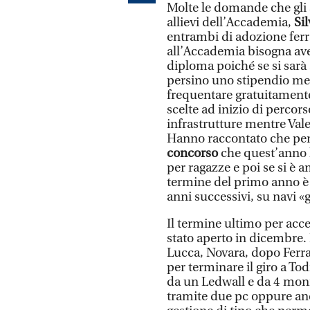
Molte le domande che gli s
allievi dell’Accademia,
Sil
entrambi di adozione fer
all’Accademia bisogna ave
diploma poiché se si sarà a
persino uno stipendio mens
frequentare gratuitamente 
scelte ad inizio di percorso
infrastrutture mentre Vale
Hanno raccontato che per 
concorso
che quest’anno 
per ragazze e poi se si è 
termine del primo anno è 
anni successivi, su navi «g
Il termine ultimo per acce
stato aperto in dicembre. 
Lucca, Novara, dopo Ferra
per terminare il giro a To
da un Ledwall e da 4 moni
tramite due pc oppure anc