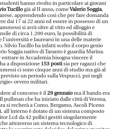
tudenti hanno rivolto in particolare ai giovani
vio Tucillo
già al II anno, come
Valerio Soggia
,
rarese, apprendendo così che per fare domanda
re dai 17 ai 22 anni ed essere in possesso di un
mmessi si avrà oltre al vitto ed alloggio e
ile di circa 1.200 euro, la possibilità di
l’università e laurearsi in una delle materie
. Silvio Tucillo ha infatti scelto il corpo genio
rio Soggia nativo di Taranto è guardia Marina.
entrare in Accademia bisogna vincere il
ha a disposizione
153 posti
sia per ragazzi che
ammessi ci sono cinque anni di studio ma già al
previsto un periodo sulla Vespucci, poi negli
rigie» ovvero militari.
dere al concorso è il
29 gennaio
ma il bando era
Il pullman che ha iniziato dalle città di Verona,
ra si recherà a Como, Bergamo, Ascoli Piceno
di, all’interno è dotato di un sistema composto
tor Lcd da 42 pollici gestiti singolarmente
he attraverso un sistema tecnologico di