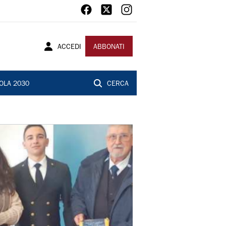
ACCEDI
ABBONATI
OLA 2030
CERCA