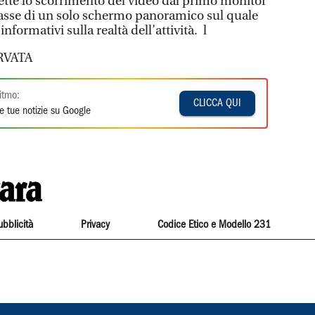
ette lo scorrimento del video dal primo monitor
ttasse di un solo schermo panoramico sul quale
nformativi sulla realtà dell’attività. l
RVATA
itmo:
CLICCA QUI
e tue notizie su Google
ubblicità
Privacy
Codice Etico e Modello 231