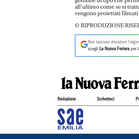
gestione di tipo che perm
all’ultimo come se si tra
vengono proiettati filmati i
© RIPRODUZIONE RISE
Non lasciare decidere l'algor
scegli
La Nuova Ferrara
per l
Redazione
Scriveteci
P