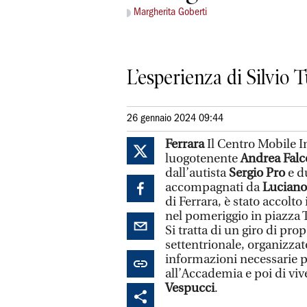
Margherita Goberti
L’esperienza di Silvio T
26 gennaio 2024 09:44
Ferrara
Il Centro Mobile 
luogotenente
Andrea Falc
dall’autista
Sergio Pro
e du
accompagnati da
Luciano
di Ferrara, è stato accolto 
nel pomeriggio in piazza Tr
Si tratta di un giro di pro
settentrionale, organizza
informazioni necessarie p
all’Accademia e poi di viv
Vespucci
.