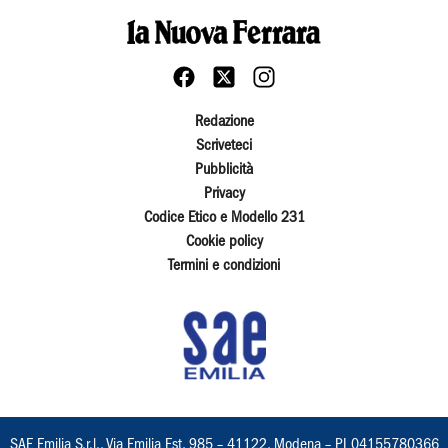
Redazione
Scriveteci
Pubblicità
Privacy
Codice Etico e Modello 231
Cookie policy
Termini e condizioni
SAE Emilia S.r.l., Via Emilia Est, 985 – 41122, Modena – PI 04155780366