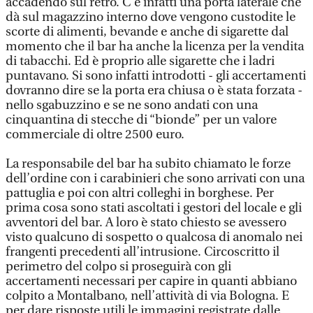
accadendo sul retro. C’è infatti una porta laterale che
dà sul magazzino interno dove vengono custodite le
scorte di alimenti, bevande e anche di sigarette dal
momento che il bar ha anche la licenza per la vendita
di tabacchi. Ed è proprio alle sigarette che i ladri
puntavano. Si sono infatti introdotti - gli accertamenti
dovranno dire se la porta era chiusa o è stata forzata -
nello sgabuzzino e se ne sono andati con una
cinquantina di stecche di “bionde” per un valore
commerciale di oltre 2500 euro.
La responsabile del bar ha subito chiamato le forze
dell’ordine con i carabinieri che sono arrivati con una
pattuglia e poi con altri colleghi in borghese. Per
prima cosa sono stati ascoltati i gestori del locale e gli
avventori del bar. A loro è stato chiesto se avessero
visto qualcuno di sospetto o qualcosa di anomalo nei
frangenti precedenti all’intrusione. Circoscritto il
perimetro del colpo si proseguirà con gli
accertamenti necessari per capire in quanti abbiano
colpito a Montalbano, nell’attività di via Bologna. E
per dare risposte utili le immagini registrate dalle