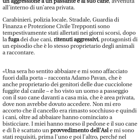
un’aggressione a un passante e al suo cane
, avvenuta
all’interno di un’area privata.
Carabinieri, polizia locale, Stradale, Guardia di
Finanza e Protezione Civile Trepponti sono
tempestivamente stati allertati nei giorni scorsi, dopo
la
fuga
dei due cani,
ritenuti aggressivi
, protagonisti di
un episodio che è lo stesso proprietario degli animali
a raccontare.
«Una sera ho sentito abbaiare e mi sono affacciato
fuori dalla porta – racconta Adamo Pavan, che è
anche proprietario dei genitori delle due cucciolone
fuggite dal canile – e ho visto un uomo a passeggio
con il suo cane davanti a casa mia, che è area privata,
dove non avrebbe dovuto accedere. Non mi ero
accorto che il cancello era rimasto socchiuso e quindi
i cani, oltre ad abbaiare hanno cominciato a
bisticciare. I miei hanno morso il pedone e il suo cane
e di lì è scattato un
provvedimento dell’Asl
e mi sono
stati requisiti, prima l’uno e poi l’altro, perché nel