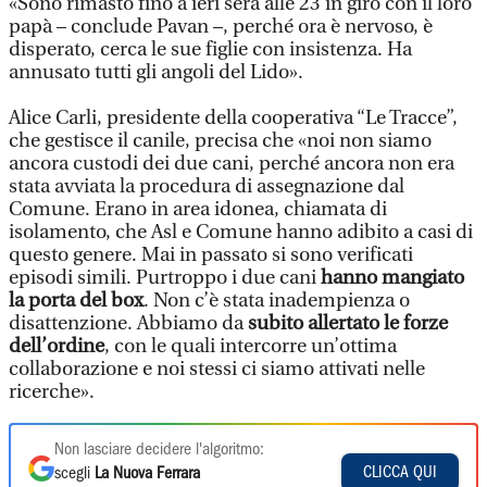
«Sono rimasto fino a ieri sera alle 23 in giro con il loro
papà – conclude Pavan –, perché ora è nervoso, è
disperato, cerca le sue figlie con insistenza. Ha
annusato tutti gli angoli del Lido».
Alice Carli, presidente della cooperativa “Le Tracce”,
che gestisce il canile, precisa che «noi non siamo
ancora custodi dei due cani, perché ancora non era
stata avviata la procedura di assegnazione dal
Comune. Erano in area idonea, chiamata di
isolamento, che Asl e Comune hanno adibito a casi di
questo genere. Mai in passato si sono verificati
episodi simili. Purtroppo i due cani
hanno mangiato
la porta del box
. Non c’è stata inadempienza o
disattenzione. Abbiamo da
subito allertato le forze
dell’ordine
, con le quali intercorre un’ottima
collaborazione e noi stessi ci siamo attivati nelle
ricerche».
Non lasciare decidere l'algoritmo:
CLICCA QUI
scegli
La Nuova Ferrara