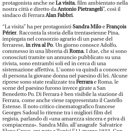
protagonista anche ne
La visita
, film ambientato nella
nostra città e diretto da
Antonio Pietrangeli
”, così il
sindaco di Ferrara
Alan Fabbri
.
“La visita” ha per protagonisti
Sandra Milo
e
François
Périer
. Racconta la storia della trentaseienne Pina,
impiegata nel consorzio agrario di un paese del
ferrarese,
in riva al Po
. Un giorno conosce Adolfo,
commesso in una libreria di
Roma
. I due, che si sono
conosciuti tramite un annuncio pubblicato su una
rivista, sono entrambi soli ed in cerca di una
sistemazione affettiva. L'uomo va quindi a conoscere
di persona la giovane donna nel paesino di lei. Alcune
riprese sono state realizzate tra
Ferrara
e Roma, le
scene del paesino furono invece girate a San
Benedetto Po. Di Ferrara è ben visibile la stazione di
Ferrara, come anche viene rappresentato il Castello
Estense. Il noto critico cinematografico francese
Georges Sadoul lo ritenne tra i migliori film del
regista, parlando di «una amarezza sincera e priva di
compiacenza». Sandra Milo, all'anagrafe Salvatrice